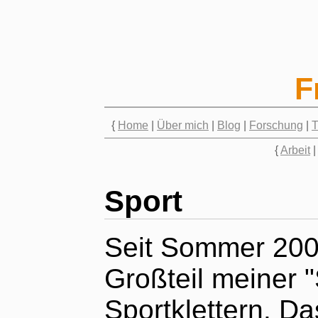
F
{
Home
|
Über mich
|
Blog
|
Forschung
|
{
Arbeit
Sport
Seit Sommer 2002
Großteil meiner "
Sportklettern. D